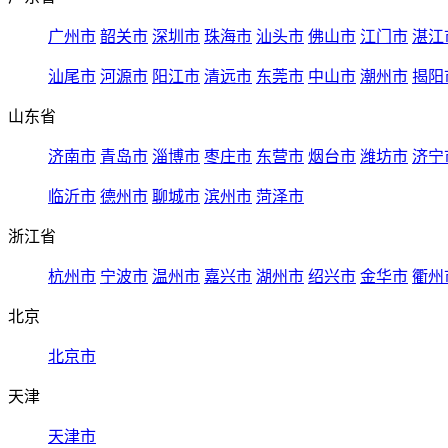
广州市
韶关市
深圳市
珠海市
汕头市
佛山市
江门市
湛江
汕尾市
河源市
阳江市
清远市
东莞市
中山市
潮州市
揭阳
山东省
济南市
青岛市
淄博市
枣庄市
东营市
烟台市
潍坊市
济宁
临沂市
德州市
聊城市
滨州市
菏泽市
浙江省
杭州市
宁波市
温州市
嘉兴市
湖州市
绍兴市
金华市
衢州
北京
北京市
天津
天津市