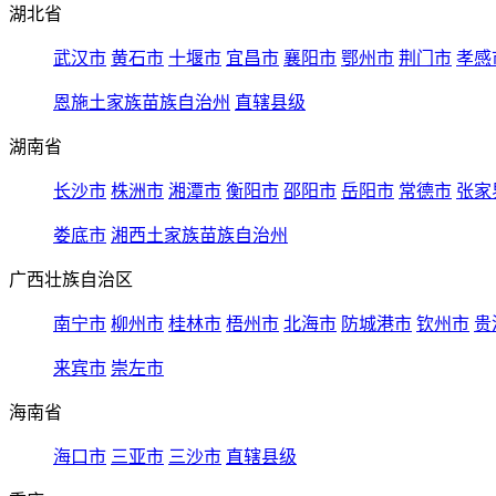
湖北省
武汉市
黄石市
十堰市
宜昌市
襄阳市
鄂州市
荆门市
孝感
恩施土家族苗族自治州
直辖县级
湖南省
长沙市
株洲市
湘潭市
衡阳市
邵阳市
岳阳市
常德市
张家
娄底市
湘西土家族苗族自治州
广西壮族自治区
南宁市
柳州市
桂林市
梧州市
北海市
防城港市
钦州市
贵
来宾市
崇左市
海南省
海口市
三亚市
三沙市
直辖县级