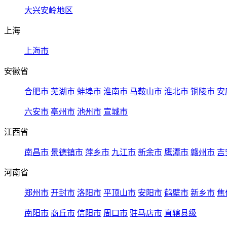
大兴安岭地区
上海
上海市
安徽省
合肥市
芜湖市
蚌埠市
淮南市
马鞍山市
淮北市
铜陵市
安
六安市
亳州市
池州市
宣城市
江西省
南昌市
景德镇市
萍乡市
九江市
新余市
鹰潭市
赣州市
吉
河南省
郑州市
开封市
洛阳市
平顶山市
安阳市
鹤壁市
新乡市
焦
南阳市
商丘市
信阳市
周口市
驻马店市
直辖县级