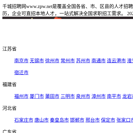
千城招聘网www.zpw.net是覆盖全国各省、市、区县的人
历，企业可直招本地人才，一站式解决全国求职招工需求。 2026
江苏省
南京市
无锡市
徐州市
常州市
苏州市
南通市
连云港市
淮
宿迁市
福建省
福州市
厦门市
莆田市
三明市
泉州市
漳州市
南平市
龙岩
河北省
石家庄市
唐山市
秦皇岛市
邯郸市
邢台市
保定市
张家口
广东省