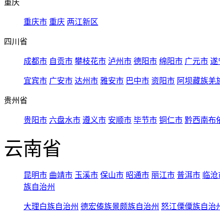
重庆
重庆市
重庆
两江新区
四川省
成都市
自贡市
攀枝花市
泸州市
德阳市
绵阳市
广元市
遂
宜宾市
广安市
达州市
雅安市
巴中市
资阳市
阿坝藏族羌
贵州省
贵阳市
六盘水市
遵义市
安顺市
毕节市
铜仁市
黔西南布
云南省
昆明市
曲靖市
玉溪市
保山市
昭通市
丽江市
普洱市
临沧
族自治州
大理白族自治州
德宏傣族景颇族自治州
怒江傈僳族自治