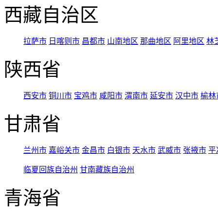
西藏自治区
拉萨市
日喀则市
昌都市
山南地区
那曲地区
阿里地区
林
陕西省
西安市
铜川市
宝鸡市
咸阳市
渭南市
延安市
汉中市
榆林
甘肃省
兰州市
嘉峪关市
金昌市
白银市
天水市
武威市
张掖市
平
临夏回族自治州
甘南藏族自治州
青海省