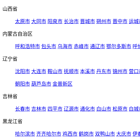
山西省
太原市
大同市
阳泉市
长治市
晋城市
朔州市
晋中市
运城
内蒙古自治区
呼和浩特市
包头市
乌海市
赤峰市
通辽市
鄂尔多斯市
呼
辽宁省
沈阳市
大连市
鞍山市
抚顺市
本溪市
丹东市
锦州市
营口
朝阳市
葫芦岛市
金普新区
吉林省
长春市
吉林市
四平市
辽源市
通化市
白山市
松原市
白城
黑龙江省
哈尔滨市
齐齐哈尔市
鸡西市
鹤岗市
双鸭山市
大庆市
伊