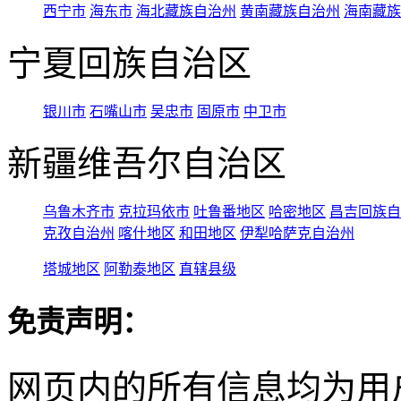
西宁市
海东市
海北藏族自治州
黄南藏族自治州
海南藏族
宁夏回族自治区
银川市
石嘴山市
吴忠市
固原市
中卫市
新疆维吾尔自治区
乌鲁木齐市
克拉玛依市
吐鲁番地区
哈密地区
昌吉回族自
克孜自治州
喀什地区
和田地区
伊犁哈萨克自治州
塔城地区
阿勒泰地区
直辖县级
免责声明：
网页内的所有信息均为用