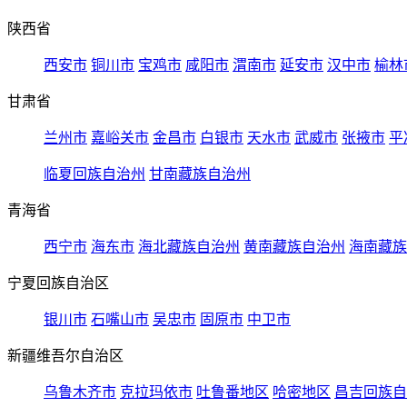
陕西省
西安市
铜川市
宝鸡市
咸阳市
渭南市
延安市
汉中市
榆林
甘肃省
兰州市
嘉峪关市
金昌市
白银市
天水市
武威市
张掖市
平
临夏回族自治州
甘南藏族自治州
青海省
西宁市
海东市
海北藏族自治州
黄南藏族自治州
海南藏族
宁夏回族自治区
银川市
石嘴山市
吴忠市
固原市
中卫市
新疆维吾尔自治区
乌鲁木齐市
克拉玛依市
吐鲁番地区
哈密地区
昌吉回族自