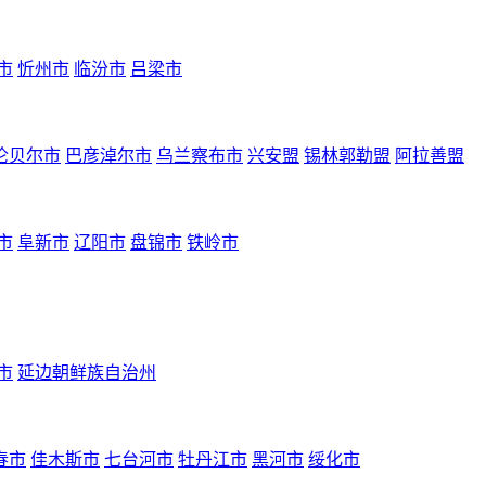
市
忻州市
临汾市
吕梁市
伦贝尔市
巴彦淖尔市
乌兰察布市
兴安盟
锡林郭勒盟
阿拉善盟
市
阜新市
辽阳市
盘锦市
铁岭市
市
延边朝鲜族自治州
春市
佳木斯市
七台河市
牡丹江市
黑河市
绥化市