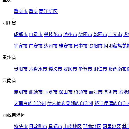
重庆市
重庆
两江新区
四川省
成都市
自贡市
攀枝花市
泸州市
德阳市
绵阳市
广元市
遂
宜宾市
广安市
达州市
雅安市
巴中市
资阳市
阿坝藏族羌
贵州省
贵阳市
六盘水市
遵义市
安顺市
毕节市
铜仁市
黔西南布
云南省
昆明市
曲靖市
玉溪市
保山市
昭通市
丽江市
普洱市
临沧
大理白族自治州
德宏傣族景颇族自治州
怒江傈僳族自治
西藏自治区
拉萨市
日喀则市
昌都市
山南地区
那曲地区
阿里地区
林