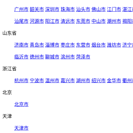
广州市
韶关市
深圳市
珠海市
汕头市
佛山市
江门市
湛江
汕尾市
河源市
阳江市
清远市
东莞市
中山市
潮州市
揭阳
山东省
济南市
青岛市
淄博市
枣庄市
东营市
烟台市
潍坊市
济宁
临沂市
德州市
聊城市
滨州市
菏泽市
浙江省
杭州市
宁波市
温州市
嘉兴市
湖州市
绍兴市
金华市
衢州
北京
北京市
天津
天津市