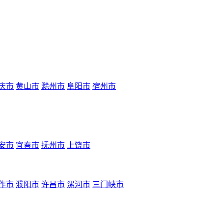
庆市
黄山市
滁州市
阜阳市
宿州市
安市
宜春市
抚州市
上饶市
作市
濮阳市
许昌市
漯河市
三门峡市