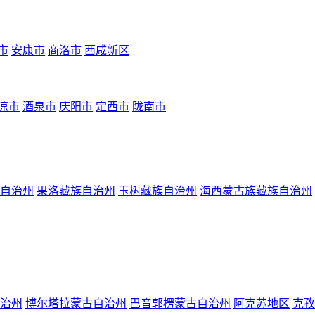
市
安康市
商洛市
西咸新区
凉市
酒泉市
庆阳市
定西市
陇南市
自治州
果洛藏族自治州
玉树藏族自治州
海西蒙古族藏族自治州
治州
博尔塔拉蒙古自治州
巴音郭楞蒙古自治州
阿克苏地区
克孜