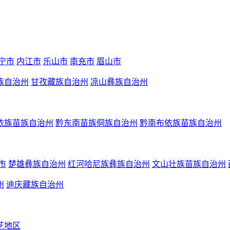
宁市
内江市
乐山市
南充市
眉山市
族自治州
甘孜藏族自治州
凉山彝族自治州
依族苗族自治州
黔东南苗族侗族自治州
黔南布依族苗族自治州
市
楚雄彝族自治州
红河哈尼族彝族自治州
文山壮族苗族自治州
州
迪庆藏族自治州
芝地区