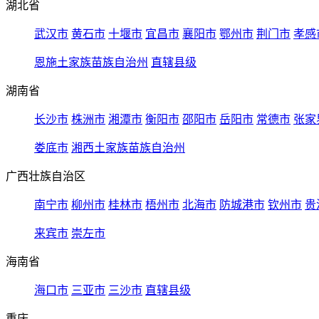
湖北省
武汉市
黄石市
十堰市
宜昌市
襄阳市
鄂州市
荆门市
孝感
恩施土家族苗族自治州
直辖县级
湖南省
长沙市
株洲市
湘潭市
衡阳市
邵阳市
岳阳市
常德市
张家
娄底市
湘西土家族苗族自治州
广西壮族自治区
南宁市
柳州市
桂林市
梧州市
北海市
防城港市
钦州市
贵
来宾市
崇左市
海南省
海口市
三亚市
三沙市
直辖县级
重庆