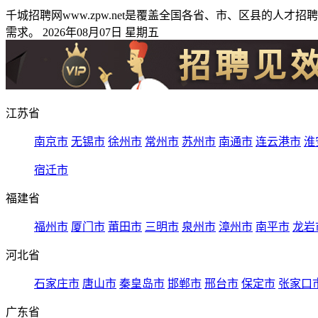
千城招聘网www.zpw.net是覆盖全国各省、市、区县的
需求。 2026年08月07日 星期五
江苏省
南京市
无锡市
徐州市
常州市
苏州市
南通市
连云港市
淮
宿迁市
福建省
福州市
厦门市
莆田市
三明市
泉州市
漳州市
南平市
龙岩
河北省
石家庄市
唐山市
秦皇岛市
邯郸市
邢台市
保定市
张家口
广东省