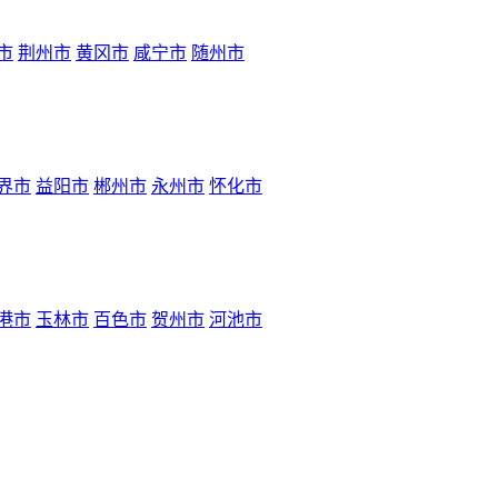
市
荆州市
黄冈市
咸宁市
随州市
界市
益阳市
郴州市
永州市
怀化市
港市
玉林市
百色市
贺州市
河池市