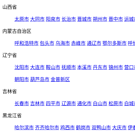
山西省
太原市
大同市
阳泉市
长治市
晋城市
朔州市
晋中市
运城
内蒙古自治区
呼和浩特市
包头市
乌海市
赤峰市
通辽市
鄂尔多斯市
呼
辽宁省
沈阳市
大连市
鞍山市
抚顺市
本溪市
丹东市
锦州市
营口
朝阳市
葫芦岛市
金普新区
吉林省
长春市
吉林市
四平市
辽源市
通化市
白山市
松原市
白城
黑龙江省
哈尔滨市
齐齐哈尔市
鸡西市
鹤岗市
双鸭山市
大庆市
伊