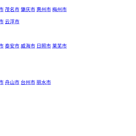
市
茂名市
肇庆市
惠州市
梅州市
市
云浮市
市
泰安市
威海市
日照市
莱芜市
市
舟山市
台州市
丽水市