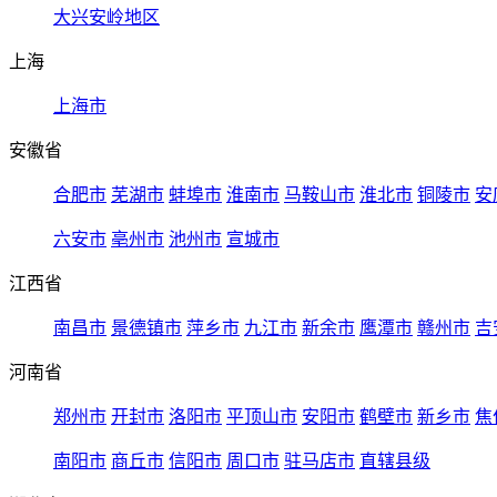
大兴安岭地区
上海
上海市
安徽省
合肥市
芜湖市
蚌埠市
淮南市
马鞍山市
淮北市
铜陵市
安
六安市
亳州市
池州市
宣城市
江西省
南昌市
景德镇市
萍乡市
九江市
新余市
鹰潭市
赣州市
吉
河南省
郑州市
开封市
洛阳市
平顶山市
安阳市
鹤壁市
新乡市
焦
南阳市
商丘市
信阳市
周口市
驻马店市
直辖县级